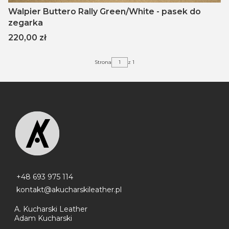
Walpier Buttero Rally Green/White - pasek do
zegarka
Cena
220,00 zł
Strona
z 1
+48 693 975 114
kontakt@akucharskileather.pl
A. Kucharski Leather
Adam Kucharski