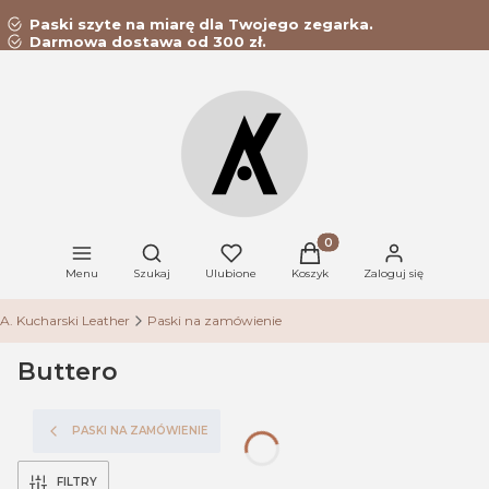
Paski szyte na miarę dla Twojego zegarka.
Darmowa dostawa od 300 zł.
Produkty w koszyku: 0. Z
Otwórz wyszukiwarkę
Menu
Szukaj
Ulubione
Koszyk
Zaloguj się
A. Kucharski Leather
Paski na zamówienie
Buttero
PASKI NA ZAMÓWIENIE
FILTRY