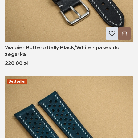
Walpier Buttero Rally Black/White - pasek do
zegarka
Cena
220,00 zł
Bestseller