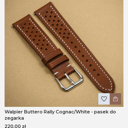
Walpier Buttero Rally Cognac/White - pasek do
zegarka
Cena
220,00 zł