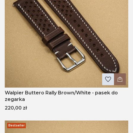
Walpier Buttero Rally Brown/White - pasek do
zegarka
Cena
220,00 zł
Bestseller