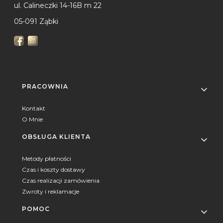
ul. Calineczki 14-16B m 22
05-091 Ząbki
Linki w stopce
PRACOWNIA
Kontakt
O Mnie
OBSŁUGA KLIENTA
Metody płatności
Czas i koszty dostawy
Czas realizacji zamówienia
Zwroty i reklamacje
POMOC