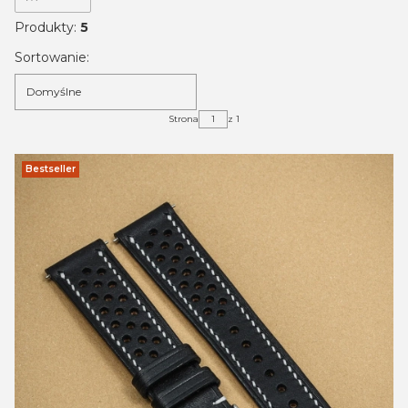
Produkty:
5
Lista produktów
Sortowanie:
Domyślne
Strona
z 1
Bestseller